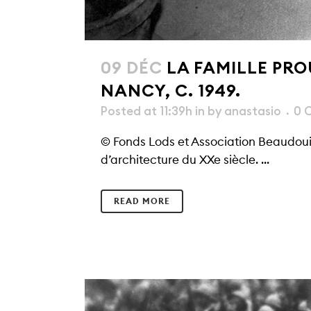
09 DÉC
LA FAMILLE PRO
NANCY, C. 1949.
Posted at 11:39h
in
by
anastasio
0 
© Fonds Lods et Association Beaudouin
d’architecture du XXe siècle. ...
READ MORE