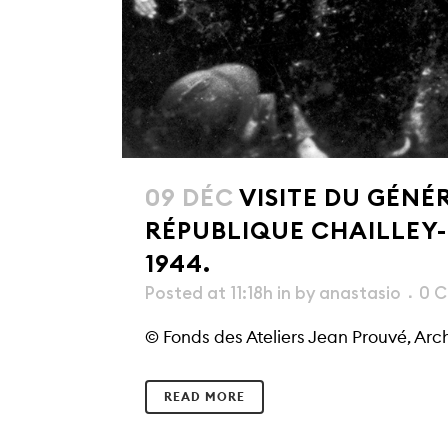
09 DÉC
VISITE DU GÉNÉ
RÉPUBLIQUE CHAILLEY-
1944.
Posted at 11:18h
in
by
anastasio
0 
© Fonds des Ateliers Jean Prouvé, Arc
READ MORE