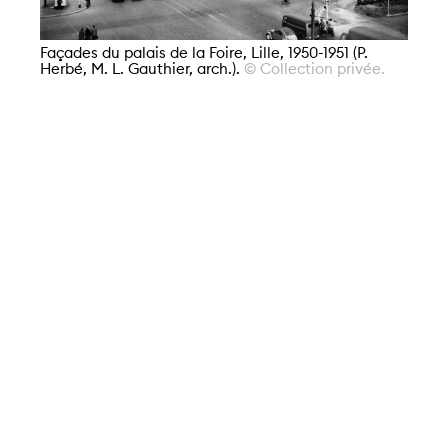
Façades du palais de la Foire, Lille, 1950-1951 (P.
Herbé, M. L. Gauthier, arch.).
© Collection privée.
Faç
He
pa
Fo
MN