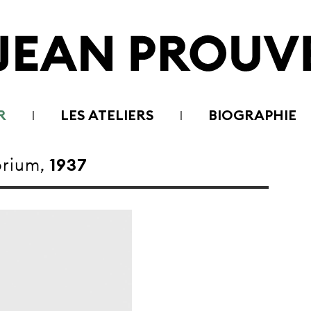
R
LES ATELIERS
BIOGRAPHIE
rium,
1937