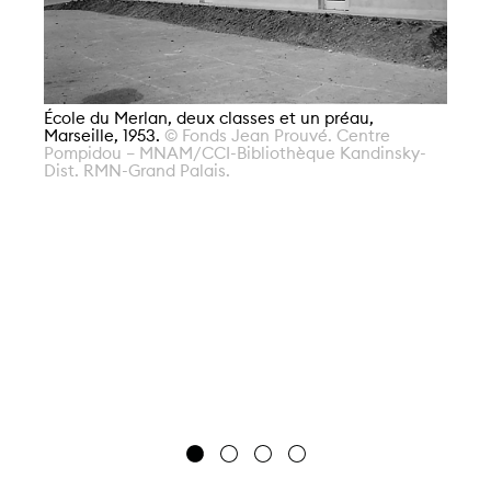
Éc
École du Merlan, deux classes et un préau,
Ma
Marseille, 1953.
© Fonds Jean Prouvé. Centre
Po
Pompidou – MNAM/CCI-Bibliothèque Kandinsky-
Di
Dist. RMN-Grand Palais.