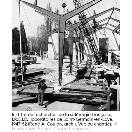
In
I.
19
Fo
MN
Gr
Institut de recherches de la sidérurgie française,
I.R.S.I.D., laboratoires de Saint-Germain-en-Laye,
1947-52 (René A. Coulon, arch.). Vue du chantier.
©
Fonds Jean Prouvé. Centre Pompidou –