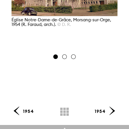
Église Notre-Dame-de-Grâce, Morsang-sur-Orge,
1954 (R. Faraud, arch.).
© D. R.
Ég
195
1954
1954