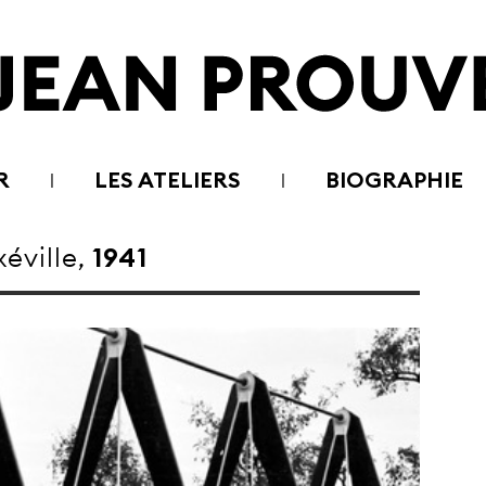
R
LES ATELIERS
BIOGRAPHIE
éville,
1941