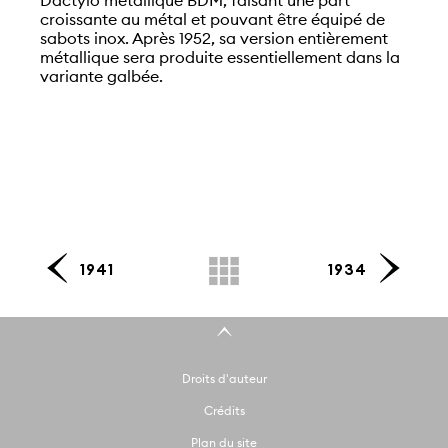
Dactylo métallique BDM, faisant une part
croissante au métal et pouvant être équipé de
sabots inox. Après 1952, sa version entièrement
métallique sera produite essentiellement dans la
variante galbée.
1941
1934
Droits d'auteur
Crédits
Plan du site