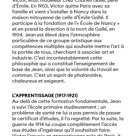
Victor, était modeleur chez Charles Gallé, père
d’Émile. En 1903, Victor quitte Paris avec sa
famille et vient s’installer à Nancy dans la
maison mitoyenne de celle d’Émile Gallé. Il
participe à la fondation de l’« École de Nancy »
et en prend la direction à la mort de Gallé, en
1904. Jean est élevé dans l’atmosphère
particulière de ce groupe artistique aux
compétences multiples qui souhaite mettre l’art à
la portée de tous, cherchant à associer art et
industrie. C’est incontestablement cette
philosophie qui a constitué l’enseignement de
base de Jean, ainsi que la volonté du travail en
commun. C’est un esprit de phalanstère,
chaleureux et exigeant.
L’APPRENTISSAGE (1917-1921)
Au-delà de cette formation fondamentale, Jean
a suivi l’école primaire studieusement ; un
problème de santé ne lui a pas permis de passer
le certificat d’études, il l’a regretté. Par la suite, la
guerre de 1914 lui coupe complètement l’accès
aux études d’ingénieur qu’il souhaitait faire.
Victor l’envoie en apprentissage près de Paris, à