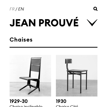
FR
/
EN
Chaises
1929-30
1930
Chaise inclinable,
Chaise Cité