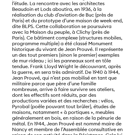
l’étude. La rencontre avec les architectes
Beaudoin et Lods aboutira, en 1936, à la
réalisation du club d’aviation de Buc (près de
Paris) et du prototype d’une maison de week-end,
dite BLPS. Cette collaboration se poursuivra
avec la Maison du peuple, à Clichy (près de
Paris). Ce bâtiment complexe (structures mobiles,
programme multiple) a été classé Monument
historique du vivant de Jean Prouvé. Il représente
un des tout premiers (sinon le premier) exemples
de mur-rideau ; ici les panneaux sont en tôle
tendue. Frank Lloyd Wright le découvrant, après
la guerre, en sera très admiratif. De 1940 à 1944,
Jean Prouvé, qui n’est pas mobilisé en tant que
militaire parce que père d’une famille
nombreuse, arrive à faire survivre ses ateliers,
dont les effectifs sont réduits, par des
productions variées et des recherches : vélos,
Pyrobal (poêle pouvant tout brûler), études de
maisons, notamment « à portiques », meubles
généralement en bois, en raison de la pénurie de
métal. En 1944, Jean Prouvé est nommé maire de
Nancy et membre de l’Assemblée consultative en
raison de son activité dans la Résistance. Cela lui