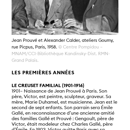
Jean Prouvé et Alexander Calder, ateliers Goumy,
rue Picpus, Paris, 1958.
© Centre Pompidou –
MNAM/CCI-Bibliothèque Kandinsky-Dist. RMN-
Grand Palais.
LES PREMIÈRES ANNÉES
LE CREUSET FAMILIAL (1901-1916)
1901– Naissance de Jean Prouvé à Paris. Son
père, Victor, est peintre, sculpteur, graveur. Sa
mère, Marie Duhamel, est musicienne. Jean est le
second de sept enfants. Son parrain sera Émile
Gallé, en reconnaissance d’une ancienne amitié
des familles Gallé et Prouvé : Gengoult, père de
Victor, était modeleur chez Charles Gallé, père
d’Émile. En 1903, Victor quitte Paris avec sa