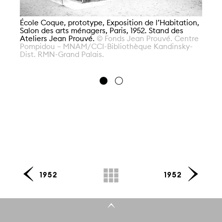
École Coque, prototype, Exposition de l’Habitation,
Salon des arts ménagers, Paris, 1952. Stand des
Ex
Ateliers Jean Prouvé.
© Fonds Jean Prouvé. Centre
Pa
Pompidou – MNAM/CCI-Bibliothèque Kandinsky-
cl
Dist. RMN-Grand Palais.
d’
BS
MN
Gr
1952
1952