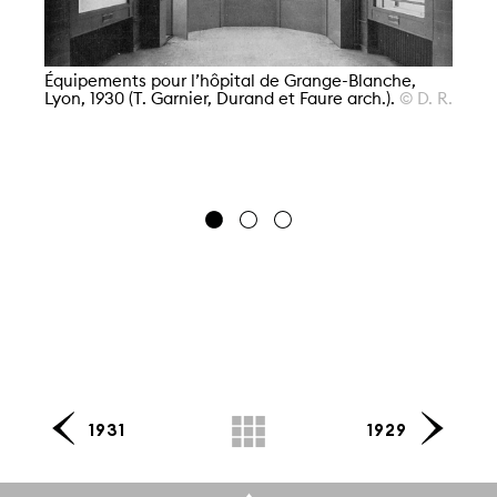
Équipements pour l’hôpital de Grange-Blanche,
Lyon, 1930 (T. Garnier, Durand et Faure arch.).
© D. R.
Éq
Ly
da
19
1931
1929