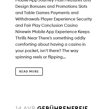
Mobile App Journey Main Features and
Design Bonuses and Promotions Slots
and Table Games Payments and
Withdrawals Player Experience Security
and Fair Play Conclusion Casino
Ninewin Mobile App Experience Keeps
Thrills Near There’s something oddly
comforting about having a casino in
your pocket, isn’t there? The way
spinning reels or flipping...
READ MORE
14 AVR
GEBÜHRENFREIE