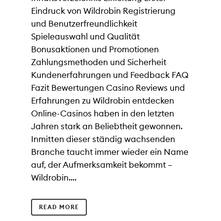
Eindruck von Wildrobin Registrierung
und Benutzerfreundlichkeit
Spieleauswahl und Qualität
Bonusaktionen und Promotionen
Zahlungsmethoden und Sicherheit
Kundenerfahrungen und Feedback FAQ
Fazit Bewertungen Casino Reviews und
Erfahrungen zu Wildrobin entdecken
Online-Casinos haben in den letzten
Jahren stark an Beliebtheit gewonnen.
Inmitten dieser ständig wachsenden
Branche taucht immer wieder ein Name
auf, der Aufmerksamkeit bekommt –
Wildrobin....
READ MORE