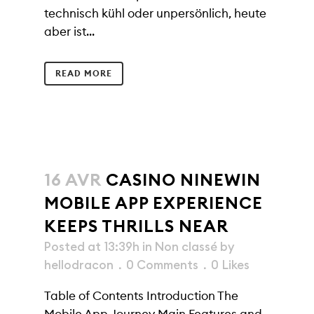
technisch kühl oder unpersönlich, heute
aber ist...
READ MORE
16 AVR
CASINO NINEWIN
MOBILE APP EXPERIENCE
KEEPS THRILLS NEAR
Posted at 13:39h
in
Non classé
by
hellodracon
0 Comments
0
Likes
Table of Contents Introduction The