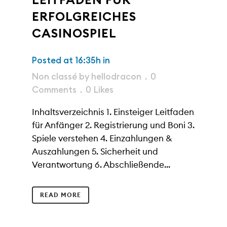
ERFOLGREICHES
CASINOSPIEL
Posted at 16:35h
in
Non classé
by
hellodracon
0
Comments
0
Likes
Inhaltsverzeichnis 1. Einsteiger Leitfaden
für Anfänger 2. Registrierung und Boni 3.
Spiele verstehen 4. Einzahlungen &
Auszahlungen 5. Sicherheit und
Verantwortung 6. Abschließende...
READ MORE