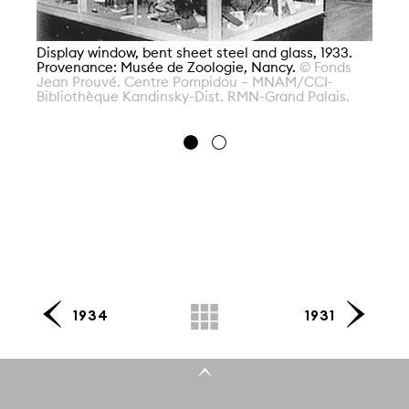
Di
Pr
Co
Display window, bent sheet steel and glass, 1933.
Provenance: Musée de Zoologie, Nancy.
© Fonds
Jean Prouvé. Centre Pompidou – MNAM/CCI-
Bibliothèque Kandinsky-Dist. RMN-Grand Palais.
1934
1931