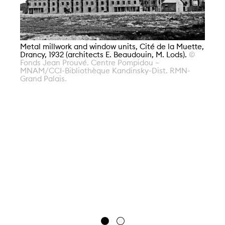
Metal millwork and window units, Cité de la Muette,
Drancy, 1932 (architects E. Beaudouin, M. Lods).
©
Fonds Jean Prouvé. Centre Pompidou –
MNAM/CCI-Bibliothèque Kandinsky-Dist. RMN-
Grand Palais.
Me
Dr
Fo
MN
Gr