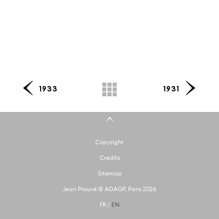
1933
1931
Copyright
Credits
Sitemap
Jean Prouvé © ADAGP, Paris 2026
FR
/
EN